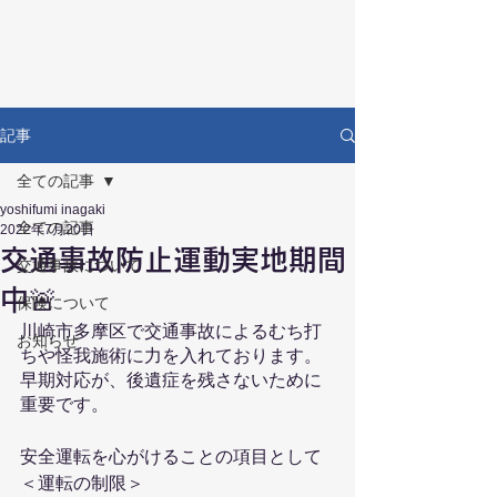
RECOVERY
リカバリー鍼灸接骨院
記事
全ての記事
yoshifumi inagaki
全ての記事
2022年7月20日
交通事故防止運動実地期間
交通事故について
中🚨
保険について
川崎市多摩区で交通事故によるむち打
お知らせ
ちや怪我施術に力を入れております。
早期対応が、後遺症を残さないために
重要です。
安全運転を心がけることの項目として
＜運転の制限＞