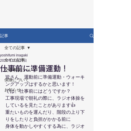
RECOVERY
リカバリー鍼灸接骨院
記事
全ての記事
yoshifumi inagaki
全ての記事
2021年11月27日
仕事前に準備運動！
交通事故について
皆さん、運動前に準備運動・ウォーキ
保険について
ングアップはするかと思います！
お知らせ
では、仕事前にはどうですか？
工事現場で朝礼の際に、ラジオ体操を
しているを見たことがあります👍
重たいものを運んだり、階段の上り下
りをしたりと負担がかかる前に
身体を動かしやすくする為に、ラジオ