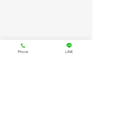
Phone
LINE
コメント
コメントを追加…
今年も一年ありがとうご
７月の交通事故