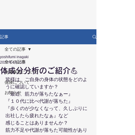
RECOVERY
リカバリー鍼灸接骨院
記事
全ての記事
yoshifumi inagaki
全ての記事
2022年4月21日
体成分分析のご紹介💪
交通事故について
皆様は、ご自身の身体の状態をどのよ
保険について
うに確認していますか？
お知らせ
『最近、筋力が落ちたなぁー』
『１０代に比べ代謝が落ちた』
『歩くのが少なくなって、久しぶりに
出社したら疲れたなぁ』など
感じることはありませんか？
筋力不足や代謝が落ちた可能性があり