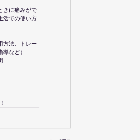
ときに痛みがで
生活での使い方
　
用方法、トレー
指導など）
明
！