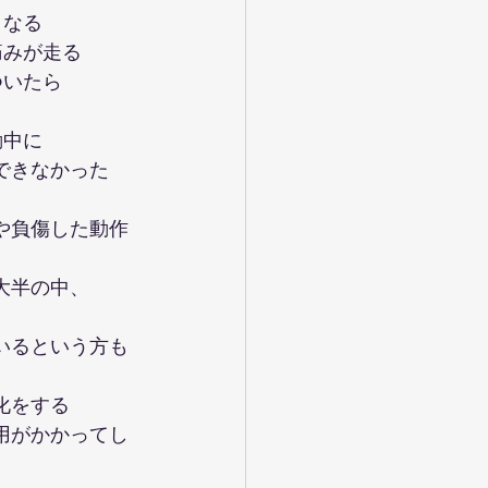
くなる
痛みが走る
ついたら
動中に
できなかった　
や負傷した動作
大半の中、
、
いるという方も
化をする　
用がかかってし