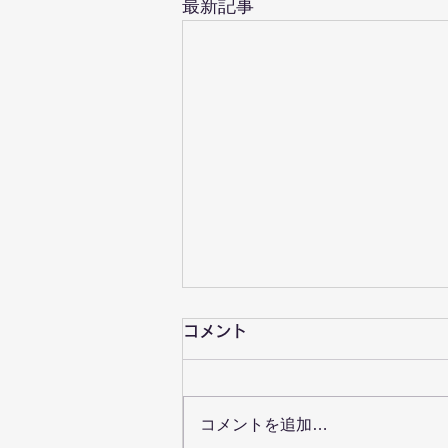
最新記事
休診日等のお知らせ
コメント
１０月１３日（月）スポーツの
日 １８時までの受付となりま
す。 ご理解の程、よろしくお願
コメントを追加…
いします。 １０月２７日（月）