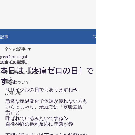
RECOVERY
リカバリー鍼灸接骨院
記事
全ての記事
yoshifumi inagaki
全ての記事
2022年10月20日
本日は『疼痛ゼロの日』で
交通事故について
す👍
保険について
リサイクルの日でもありますね🌟
お知らせ
急激な気温変化で体調が優れない方も
いらっしゃり、最近では『寒暖差疲
労』と
呼ばれているみたいですね💦
自律神経の過剰反応に問題が😨