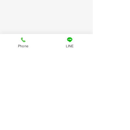
Phone
LINE
コメント
コメントを追加…
今年も一年ありがとうご
７月の交通事故
ざいました。
を🚨