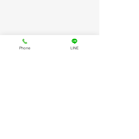
Phone
LINE
コメント
コメントを追加…
今年も一年ありがとうご
７月の交通事故
ざいました。
を🚨