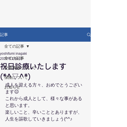
RECOVERY
リカバリー鍼灸接骨院
記事
全ての記事
yoshifumi inagaki
全ての記事
2022年1月6日
祝日診療いたします
交通事故について
(*^▽^*)
保険について
成人を迎える方々、おめでとうござい
お知らせ
ます😌
これから成人として、様々な事がある
と思います。
楽しいこと、辛いこととありますが、
人生を謳歌していきましょう(^^♪