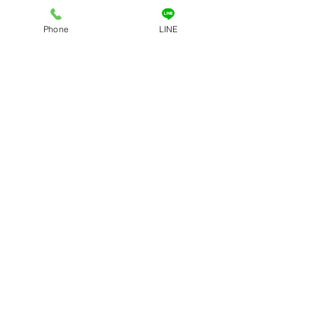
Phone
LINE
コメント
コメントを追加…
今年も一年ありがとうご
７月の交通事故
ざいました。
を🚨