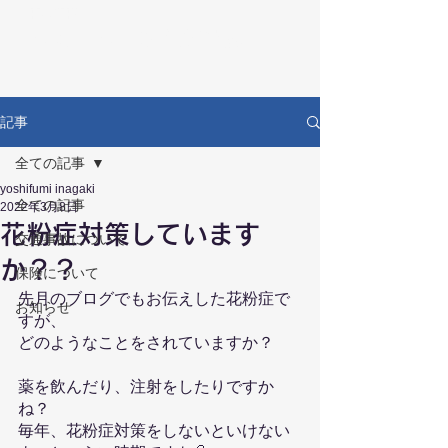
RECOVERY
リカバリー鍼灸接骨院
記事
全ての記事
yoshifumi inagaki
全ての記事
2022年3月8日
花粉症対策しています
交通事故について
か？？
保険について
先月のブログでもお伝えした花粉症で
お知らせ
すが、
どのようなことをされていますか？
薬を飲んだり、注射をしたりですか
ね？
毎年、花粉症対策をしないといけない