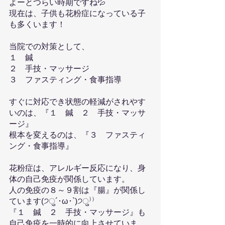
よーとつらい時期ですね💦
現在は、子供も花粉症になっている子
も多くいます！
当院での対策として、
１　鍼
２　手技・マッサージ
３　ファスティング・食事指導
すぐに対応でき状態の軽減がされやす
いのは、『１　鍼　２　手技・マッサ
ージ』
根本を変えるのは、『３　ファスティ
ング・食事指導』
花粉症は、アレルギー反応になり、身
体の自己免疫が関係しています。
人の免疫の８～９割は『腸』が関係し
ています(੭ु´･ω･`)੭ु⁾⁾
『１　鍼　２　手技・マッサージ』も
自己免疫を一時的に向上させていま