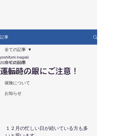
RECOVERY
リカバリー鍼灸接骨院
記事
全ての記事
yoshifumi inagaki
全ての記事
2021年12月8日
運転時の眼にご注意！
交通事故について
保険について
お知らせ
１２月の忙しい日が続いている方も多
いと思います。