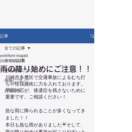
RECOVERY
リカバリー鍼灸接骨院
記事
全ての記事
yoshifumi inagaki
全ての記事
2022年6月22日
雨の降り始めにご注意！！
交通事故について
川崎市多摩区で交通事故によるむち打
保険について
ちや怪我施術に力を入れております。
早期対応が、後遺症を残さないために
お知らせ
重要です。ご相談ください！
急な雨に降られることが多くなってき
ました！！
本日も急な雨がありました☔そして、
雨の降り始めは事故が起こりやすいと