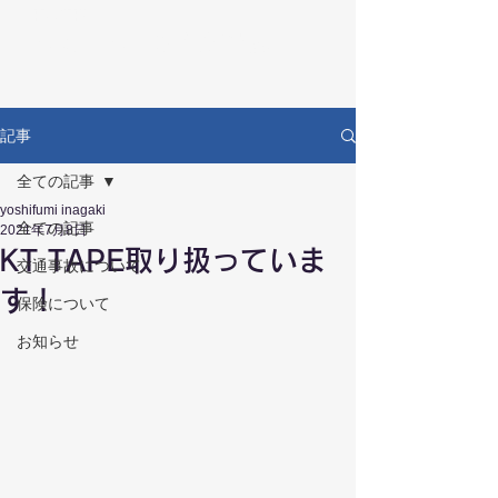
RECOVERY
リカバリー鍼灸接骨院
記事
全ての記事
yoshifumi inagaki
全ての記事
2021年7月8日
KT TAPE取り扱っていま
交通事故について
す！
保険について
お知らせ