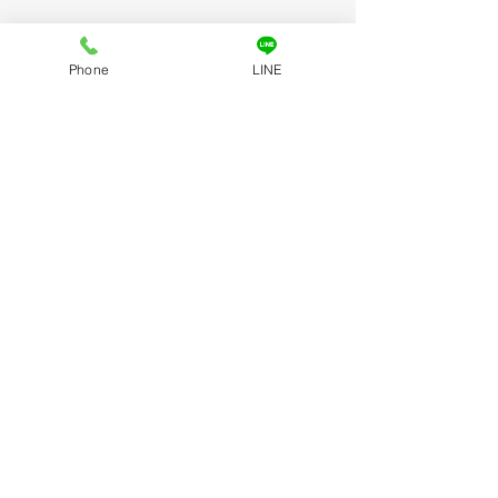
Phone
LINE
コメント
コメントを追加…
今年も一年ありがとうご
７月の交通事故